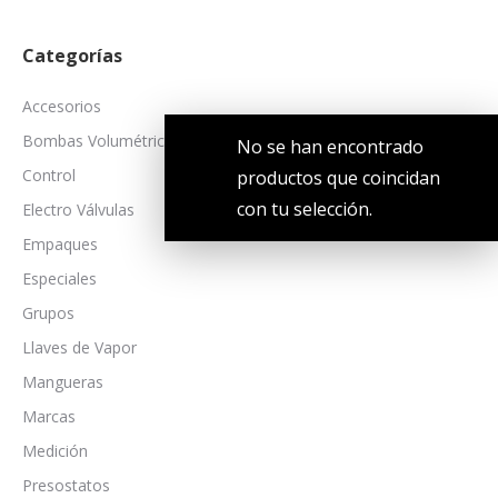
Categorías
Accesorios
Bombas Volumétricas
No se han encontrado
Control
productos que coincidan
con tu selección.
Electro Válvulas
Empaques
Especiales
Grupos
Llaves de Vapor
Mangueras
Marcas
Medición
Presostatos