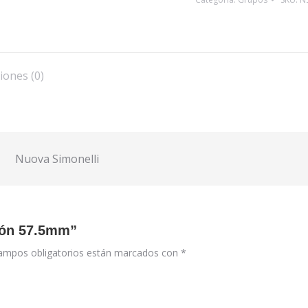
cantidad
iones (0)
Nuova Simonelli
ción 57.5mm”
ampos obligatorios están marcados con
*